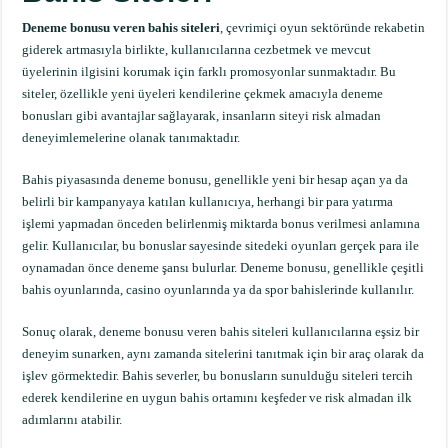
Deneme bonusu veren bahis siteleri
, çevrimiçi oyun sektöründe rekabetin
giderek artmasıyla birlikte, kullanıcılarına cezbetmek ve mevcut
üyelerinin ilgisini korumak için farklı promosyonlar sunmaktadır. Bu
siteler, özellikle yeni üyeleri kendilerine çekmek amacıyla deneme
bonusları gibi avantajlar sağlayarak, insanların siteyi risk almadan
deneyimlemelerine olanak tanımaktadır.
Bahis piyasasında deneme bonusu, genellikle yeni bir hesap açan ya da
belirli bir kampanyaya katılan kullanıcıya, herhangi bir para yatırma
işlemi yapmadan önceden belirlenmiş miktarda bonus verilmesi anlamına
gelir. Kullanıcılar, bu bonuslar sayesinde sitedeki oyunları gerçek para ile
oynamadan önce deneme şansı bulurlar. Deneme bonusu, genellikle çeşitli
bahis oyunlarında, casino oyunlarında ya da spor bahislerinde kullanılır.
Sonuç olarak, deneme bonusu veren bahis siteleri kullanıcılarına eşsiz bir
deneyim sunarken, aynı zamanda sitelerini tanıtmak için bir araç olarak da
işlev görmektedir. Bahis severler, bu bonusların sunulduğu siteleri tercih
ederek kendilerine en uygun bahis ortamını keşfeder ve risk almadan ilk
adımlarını atabilir.