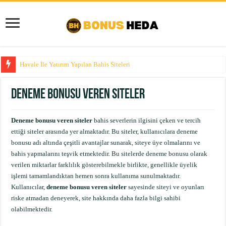
Havale İle Yatırım Yapılan Bahis Siteleri
Bahis Sitelerinden Gelen Mesajları Engelleme
Deneme Bonusu Veren Siteler
En İyi Canlı Bahis Siteleri
En İyi Bonus Veren Siteler
Deneme bonusu veren siteler
bahis severlerin ilgisini çeken ve tercih
Güncel Bonus Veren Siteler 2024
ettiği siteler arasında yer almaktadır. Bu siteler, kullanıcılara deneme
bonusu adı altında çeşitli avantajlar sunarak, siteye üye olmalarını ve
Rulet Siteleri
bahis yapmalarını teşvik etmektedir.
Bu sitelerde deneme bonusu olarak
Güvenilir Bahis Siteleri
verilen miktarlar farklılık gösterebilmekle birlikte, genellikle üyelik
işlemi tamamlandıktan hemen sonra kullanıma sunulmaktadır.
Sweet Bonanza 1000 Yeni Oyun
Kullanıcılar,
deneme bonusu veren siteler
sayesinde siteyi ve oyunları
Sweet Bonanza Freespin Veren Siteler 2024
riske atmadan deneyerek, site hakkında daha fazla bilgi sahibi
olabilmektedir.
Paralı Casino Siteleri