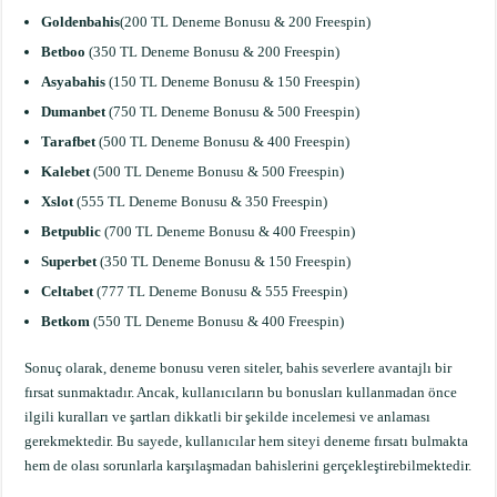
Goldenbahis
(200 TL Deneme Bonusu & 200 Freespin)
Betboo
(350 TL Deneme Bonusu & 200 Freespin)
Asyabahis
(150 TL Deneme Bonusu & 150 Freespin)
Dumanbet
(750 TL Deneme Bonusu & 500 Freespin)
Tarafbet
(500 TL Deneme Bonusu & 400 Freespin)
Kalebet
(500 TL Deneme Bonusu & 500 Freespin)
Xslot
(555 TL Deneme Bonusu & 350 Freespin)
Betpublic
(700 TL Deneme Bonusu & 400 Freespin)
Superbet
(350 TL Deneme Bonusu & 150 Freespin)
Celtabet
(777 TL Deneme Bonusu & 555 Freespin)
Betkom
(550 TL Deneme Bonusu & 400 Freespin)
Sonuç olarak, deneme bonusu veren siteler, bahis severlere avantajlı bir
fırsat sunmaktadır. Ancak, kullanıcıların bu bonusları kullanmadan önce
ilgili kuralları ve şartları dikkatli bir şekilde incelemesi ve anlaması
gerekmektedir. Bu sayede, kullanıcılar hem siteyi deneme fırsatı bulmakta
hem de olası sorunlarla karşılaşmadan bahislerini gerçekleştirebilmektedir.