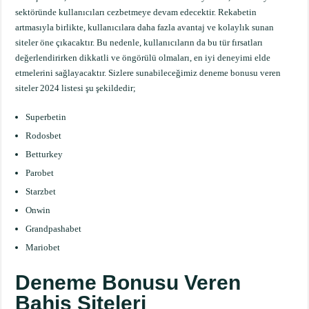
sektöründe kullanıcıları cezbetmeye devam edecektir. Rekabetin
artmasıyla birlikte, kullanıcılara daha fazla avantaj ve kolaylık sunan
siteler öne çıkacaktır. Bu nedenle, kullanıcıların da bu tür fırsatları
değerlendirirken dikkatli ve öngörülü olmaları, en iyi deneyimi elde
etmelerini sağlayacaktır. Sizlere sunabileceğimiz deneme bonusu veren
siteler 2024 listesi şu şekildedir;
Superbetin
Rodosbet
Betturkey
Parobet
Starzbet
Onwin
Grandpashabet
Mariobet
Deneme Bonusu Veren
Bahis Siteleri