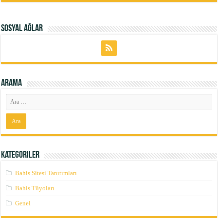
Sosyal Ağlar
Arama
Kategoriler
Bahis Sitesi Tanıtımları
Bahis Tüyoları
Genel