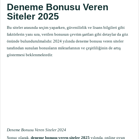
Deneme Bonusu Veren
Siteler 2025
Bu siteler arasında seçim yaparken, güvenilirlik ve lisans bilgileri gibi
faktörlerin yanı sıra, verilen bonusun çevrim şartları gibi detaylar da göz
önünde bulundurulmalıdır. 2024 yılında deneme bonusu veren siteler
tarafından sunulan bonusların miktarlarının ve çeşitliliğinin de artış
göstermesi beklenmektedir.
Deneme Bonusu Veren Siteler 2024
Sonuç olarak,
deneme bonusu veren siteler 2025
yılında, online oyun