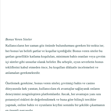
Bonus Veren Siteler
Kullanıcıların her zaman göz önünde bulundurması gereken bir nokta ise;
her bonus’un belirli şartlar ve koşullar içerdiğidir. Bonus veren siteler bu
şartları genellikle katlama koşuluları, minimum bahis oranları veya çevrim
içi süreler gibi unsurlar olarak belirler. Bu sebeple, oyun severlerin bonus
tekliflerini kabul etmeden önce, bu koşulları dikkatle incelemeleri ve
anlamaları gerekmektedir.
Özetlemek gerekirse; bonus veren siteler, çevrimiçi bahis ve casino
dünyasında fark yaratan, kullanıcılara ek avantajlar sağlayarak onların
deneyimini zenginleştiren platformlardır. Ancak, her avantajın yanı sıra
potansiyel riskleri de değerlendirmek ve buna göre bilinçli tercihler
yapmak, online bahis ve oyunların keyfini sorumlu bir şekilde çıkarmanın
en önemli parçasıdır.